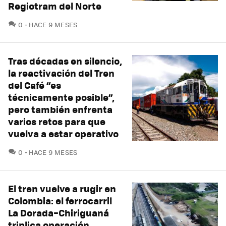
Regiotram del Norte
COMENTARIOS
0
HACE 9 MESES
Tras décadas en silencio,
la reactivación del Tren
del Café “es
técnicamente posible”,
pero también enfrenta
varios retos para que
vuelva a estar operativo
COMENTARIOS
0
HACE 9 MESES
El tren vuelve a rugir en
Colombia: el ferrocarril
La Dorada–Chiriguaná
triplica operación