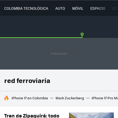
COLOMBIA TECNOLÓGICA
AUTO
MÓVIL
ESPACIO
CI
red ferroviaria
HOY SE HABLA DE
iPhone 17 en Colombia
Mark Zuckerberg
iPhone 17 Pro M
Tren de Zipaquirá: todo