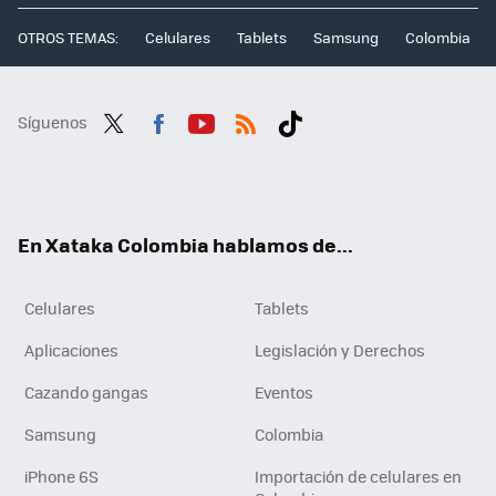
OTROS TEMAS:
Celulares
Tablets
Samsung
Colombia
Síguenos
Twit
Fac
You
RSS
Tikt
ter
ebo
tub
ok
ok
e
En Xataka Colombia hablamos de...
Celulares
Tablets
Aplicaciones
Legislación y Derechos
Cazando gangas
Eventos
Samsung
Colombia
iPhone 6S
Importación de celulares en