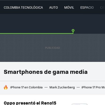
COLOMBIA TECNOLÓGICA
AUTO
MÓVIL
ESPACIO
CI
Smartphones de gama media
HOY SE HABLA DE
iPhone 17 en Colombia
Mark Zuckerberg
iPhone 17 Pro M
Oppo presentó el Reno15