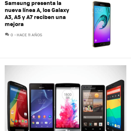
Samsung presenta la
nueva línea A, los Galaxy
A3, A5 y A7 reciben una
mejora
COMENTARIOS
0
HACE 11 AÑOS