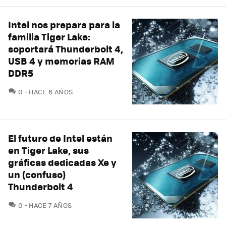
Intel nos prepara para la
familia Tiger Lake:
soportará Thunderbolt 4,
USB 4 y memorias RAM
DDR5
COMENTARIOS
0
HACE 6 AÑOS
El futuro de Intel están
en Tiger Lake, sus
gráficas dedicadas Xe y
un (confuso)
Thunderbolt 4
COMENTARIOS
0
HACE 7 AÑOS