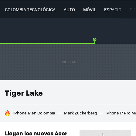
COLOMBIA TECNOLÓGICA
AUTO
MÓVIL
ESPACIO
CI
Tiger Lake
HOY SE HABLA DE
iPhone 17 en Colombia
Mark Zuckerberg
iPhone 17 Pro M
Llegan los nuevos Acer