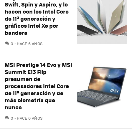
Swift, Spin y Aspire, y lo
hacen con los Intel Core
de 11ª generación y
gráficos Intel Xe por
bandera
COMENTARIOS
0
HACE 6 AÑOS
MSI Prestige 14 Evo y MSI
Summit E13 Flip
presumen de
procesadores Intel Core
de 11ª generación y de
más biometría que
nunca
COMENTARIOS
0
HACE 6 AÑOS