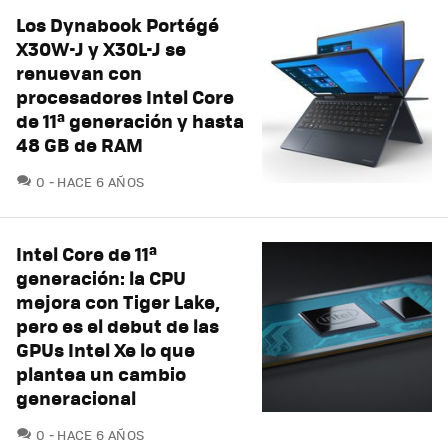
Los Dynabook Portégé
X30W-J y X30L-J se
renuevan con
procesadores Intel Core
de 11ª generación y hasta
48 GB de RAM
COMENTARIOS
0
HACE 6 AÑOS
Intel Core de 11ª
generación: la CPU
mejora con Tiger Lake,
pero es el debut de las
GPUs Intel Xe lo que
plantea un cambio
generacional
COMENTARIOS
0
HACE 6 AÑOS