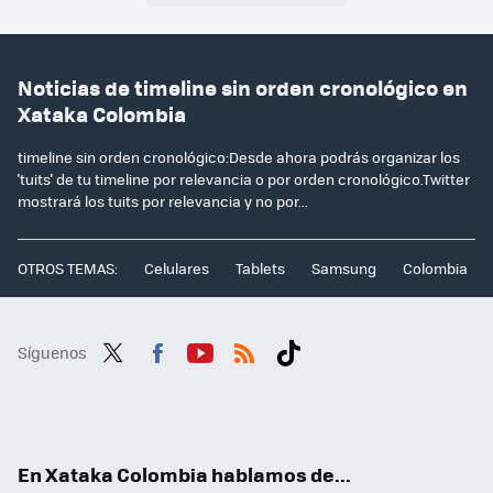
Noticias de timeline sin orden cronológico en
Xataka Colombia
timeline sin orden cronológico:Desde ahora podrás organizar los
'tuits' de tu timeline por relevancia o por orden cronológico.Twitter
mostrará los tuits por relevancia y no por...
OTROS TEMAS:
Celulares
Tablets
Samsung
Colombia
Síguenos
Twit
Fac
You
RSS
Tikt
ter
ebo
tub
ok
ok
e
En Xataka Colombia hablamos de...