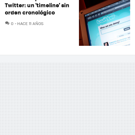
Twitter: un 'timeline' sin
orden cronológico
COMENTARIOS
0
HACE 11 AÑOS