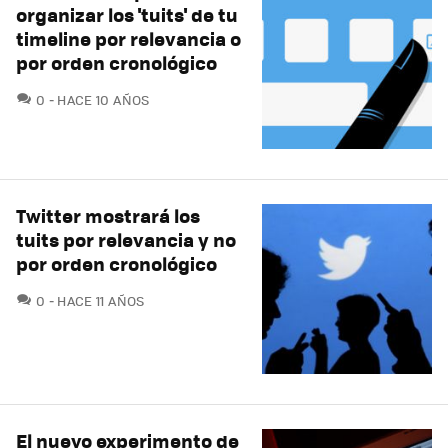
organizar los 'tuits' de tu
timeline por relevancia o
por orden cronológico
COMENTARIOS
0
HACE 10 AÑOS
Twitter mostrará los
tuits por relevancia y no
por orden cronológico
COMENTARIOS
0
HACE 11 AÑOS
El nuevo experimento de