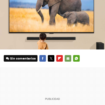
Sin comentarios
FACEBOOK
TWITTER
FLIPBOARD
E-
WHATSAPP
MAIL