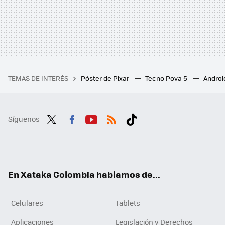
TEMAS DE INTERÉS
Póster de Pixar
Tecno Pova 5
Androi
Síguenos
Twit
Fac
You
RSS
Tikt
ter
ebo
tub
ok
ok
e
En Xataka Colombia hablamos de...
Celulares
Tablets
Aplicaciones
Legislación y Derechos