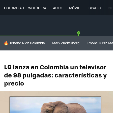
COLOMBIA TECNOLÓGICA
AUTO
MÓVIL
ESPACIO
CI
HOY SE HABLA DE
iPhone 17 en Colombia
Mark Zuckerberg
iPhone 17 Pro M
LG lanza en Colombia un televisor
de 98 pulgadas: características y
precio