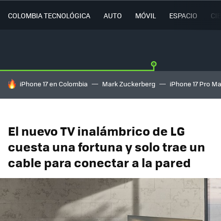
COLOMBIA TECNOLÓGICA
AUTO
MÓVIL
ESPACIO
CI
HOY SE HABLA DE
iPhone 17 en Colombia
Mark Zuckerberg
iPhone 17 Pro M
El nuevo TV inalámbrico de LG
cuesta una fortuna y solo trae un
cable para conectar a la pared