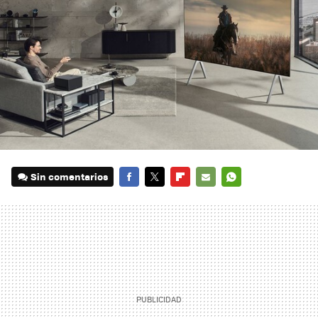
Sin comentarios
FACEBOOK
TWITTER
FLIPBOARD
E-
WHATSAPP
MAIL