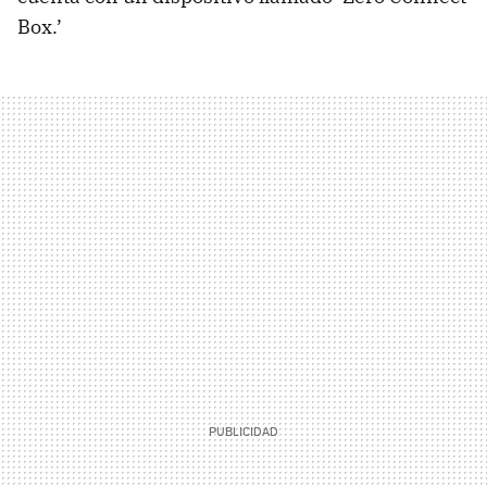
Box.’