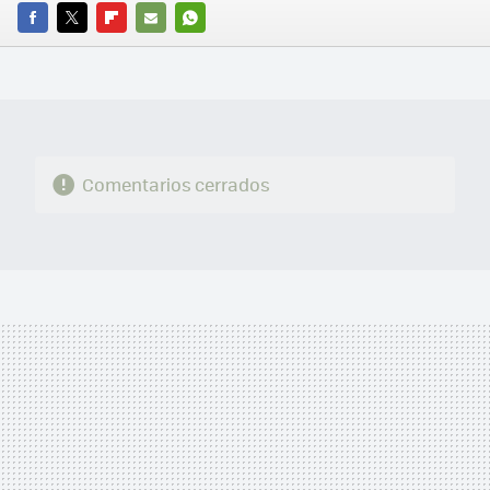
FACEBOOK
TWITTER
FLIPBOARD
E-
WHATSAPP
MAIL
Comentarios cerrados