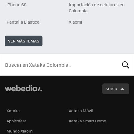
iPhone 6S
Importación de celulares en
Colombia
Pantalla Elástica
Xiaomi
VER MÁS TEMAS
BUSCA
SUBIR
Xataka
Xataka Móvil
Applesfera
Xataka Smart Home
Mundo Xiaomi