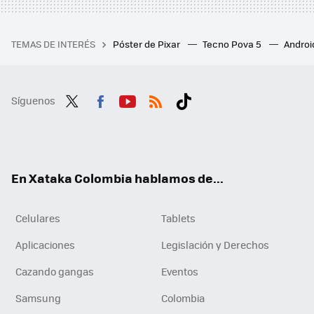
TEMAS DE INTERÉS
Póster de Pixar
Tecno Pova 5
Androi
Síguenos
Twit
Fac
You
RSS
Tikt
ter
ebo
tub
ok
ok
e
En Xataka Colombia hablamos de...
Celulares
Tablets
Aplicaciones
Legislación y Derechos
Cazando gangas
Eventos
Samsung
Colombia