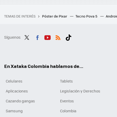
TEMAS DE INTERÉS
Póster de Pixar
Tecno Pova 5
Androi
Síguenos
Twit
Fac
You
RSS
Tikt
ter
ebo
tub
ok
ok
e
En Xataka Colombia hablamos de...
Celulares
Tablets
Aplicaciones
Legislación y Derechos
Cazando gangas
Eventos
Samsung
Colombia