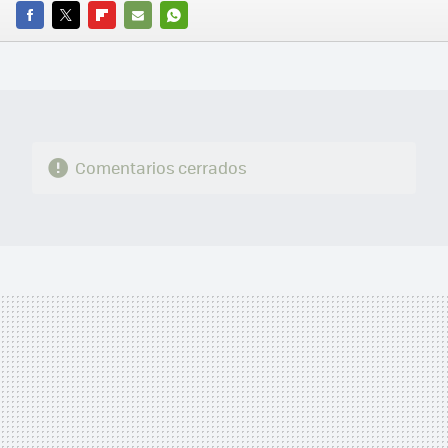
FACEBOOK
TWITTER
FLIPBOARD
E-
WHATSAPP
MAIL
Comentarios cerrados