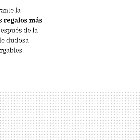
ante la
s regalos más
después de la
de dudosa
argables