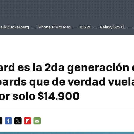
ark Zuckerberg
iPhone 17 Pro Max
iOS 26
Galaxy S25 FE
8K
rd es la 2da generación 
ards que de verdad vuel
or solo $14.900
FACEBOOK
TWITTER
FLIPBOARD
E-