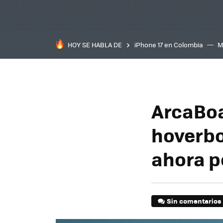
HOY SE HABLA DE
iPhone 17 en Colombia
M
inteligente
IA
TCL C
ArcaBoa
hoverbo
ahora p
Sin comentarios