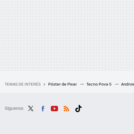
TEMAS DE INTERÉS
Póster de Pixar
Tecno Pova 5
Androi
Síguenos
Twit
Fac
You
RSS
Tikt
ter
ebo
tub
ok