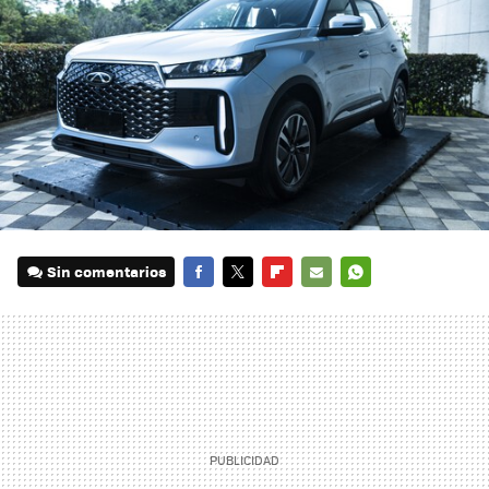
Sin comentarios
FACEBOOK
TWITTER
FLIPBOARD
E-
WHATSAPP
MAIL