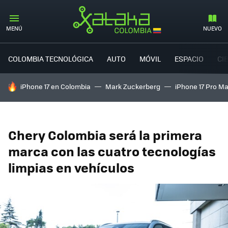
MENÚ
NUEVO
COLOMBIA TECNOLÓGICA
AUTO
MÓVIL
ESPACIO
CI
HOY SE HABLA DE
iPhone 17 en Colombia
Mark Zuckerberg
iPhone 17 Pro M
Chery Colombia será la primera
marca con las cuatro tecnologías
limpias en vehículos