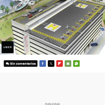
Sin comentarios
FACEBOOK
TWITTER
FLIPBOARD
E-
WHATSAPP
MAIL