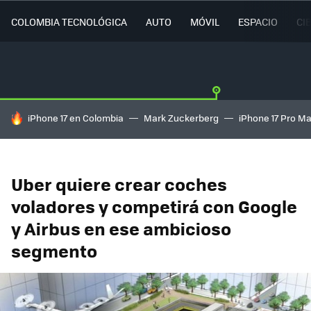
COLOMBIA TECNOLÓGICA
AUTO
MÓVIL
ESPACIO
CI
HOY SE HABLA DE
iPhone 17 en Colombia
Mark Zuckerberg
iPhone 17 Pro M
Uber quiere crear coches
voladores y competirá con Google
y Airbus en ese ambicioso
segmento