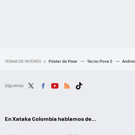
TEMAS DE INTERÉS
Póster de Pixar
Tecno Pova 5
Androi
Síguenos
Twit
Fac
You
RSS
Tikt
ter
ebo
tub
ok
ok
e
En Xataka Colombia hablamos de...