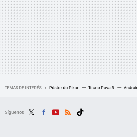
TEMAS DE INTERÉS
Póster de Pixar
Tecno Pova 5
Androi
Síguenos
Twit
Fac
You
RSS
Tikt
ter
ebo
tub
ok