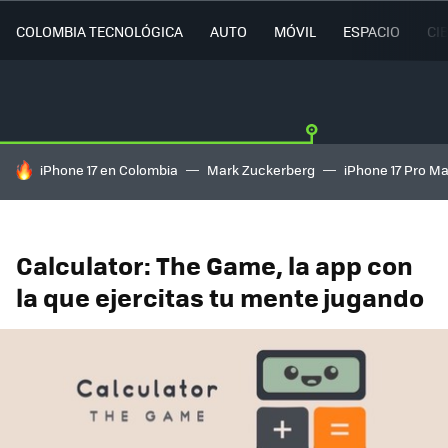
COLOMBIA TECNOLÓGICA
AUTO
MÓVIL
ESPACIO
CI
HOY SE HABLA DE
iPhone 17 en Colombia
Mark Zuckerberg
iPhone 17 Pro M
Calculator: The Game, la app con
la que ejercitas tu mente jugando