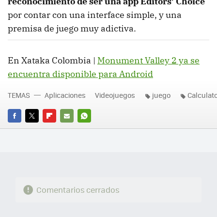
reconocimiento de ser una app Editors' Choice
por contar con una interface simple, y una
premisa de juego muy adictiva.
En Xataka Colombia |
Monument Valley 2 ya se
encuentra disponible para Android
TEMAS
Aplicaciones
Videojuegos
juego
Calculat
FACEBOOK
TWITTER
FLIPBOARD
E-
WHATSAPP
MAIL
Comentarios cerrados