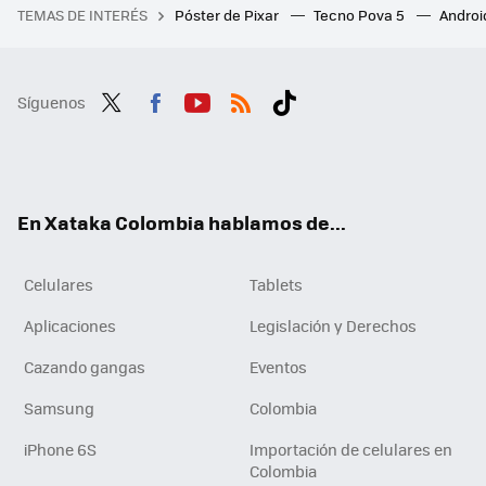
TEMAS DE INTERÉS
Póster de Pixar
Tecno Pova 5
Androi
Síguenos
Twit
Fac
You
RSS
Tikt
ter
ebo
tub
ok
ok
e
En Xataka Colombia hablamos de...
Celulares
Tablets
Aplicaciones
Legislación y Derechos
Cazando gangas
Eventos
Samsung
Colombia
iPhone 6S
Importación de celulares en
Colombia