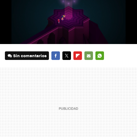
Sin comentarios
FACEBOOK
TWITTER
FLIPBOARD
E-
WHATSAPP
MAIL