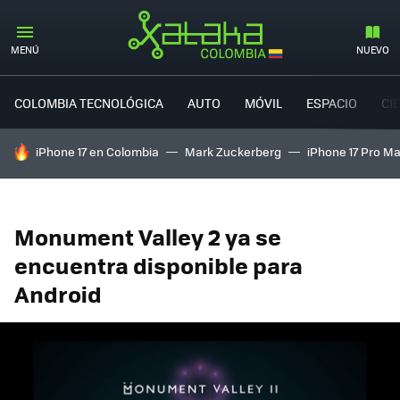
MENÚ
NUEVO
COLOMBIA TECNOLÓGICA
AUTO
MÓVIL
ESPACIO
CI
HOY SE HABLA DE
iPhone 17 en Colombia
Mark Zuckerberg
iPhone 17 Pro M
Monument Valley 2 ya se
encuentra disponible para
Android