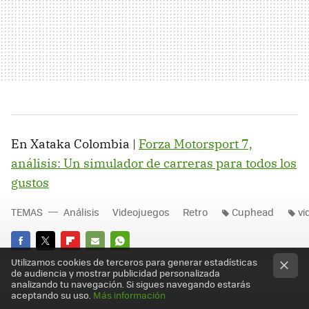
En Xataka Colombia |
Forza Motorsport 7,
análisis: Un simulador de carreras para todos los
gustos
TEMAS
Análisis
Videojuegos
Retro
Cuphead
vi
FACEBOOK
TWITTER
FLIPBOARD
E-
WHATSAPP
Utilizamos cookies de terceros para generar estadísticas
de audiencia y mostrar publicidad personalizada
MAIL
analizando tu navegación. Si sigues navegando estarás
aceptando su uso.
Más información