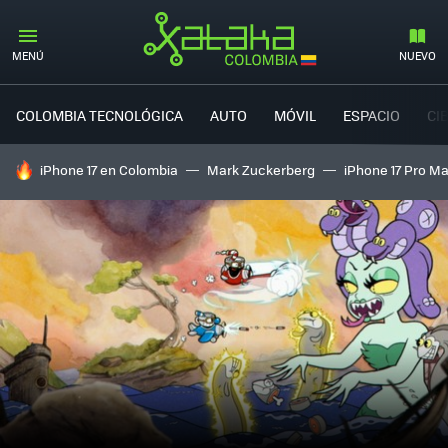
MENÚ
NUEVO
COLOMBIA TECNOLÓGICA
AUTO
MÓVIL
ESPACIO
CI
HOY SE HABLA DE
iPhone 17 en Colombia
Mark Zuckerberg
iPhone 17 Pro M