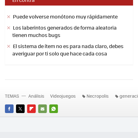
Puede volverse monótono muy rápidamente
Los laberintos generados de forma aleatoria
tienen muchos bugs
El sistema de ítem no es para nada claro, debes
averiguar por ti solo que hace cada cosa
TEMAS
Análisis
Videojuegos
Necropolis
generaci
FACEBOOK
TWITTER
FLIPBOARD
E-
WHATSAPP
MAIL