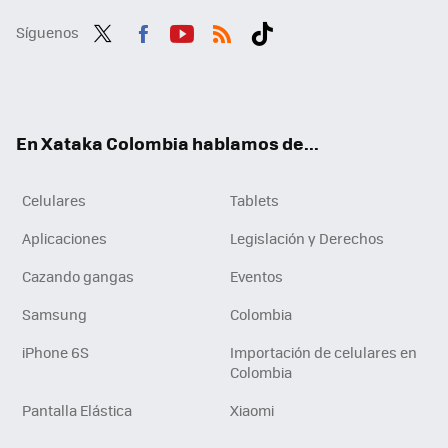
Síguenos
Twit
Fac
You
RSS
Tikt
ter
ebo
tub
ok
ok
e
En Xataka Colombia hablamos de...
Celulares
Tablets
Aplicaciones
Legislación y Derechos
Cazando gangas
Eventos
Samsung
Colombia
iPhone 6S
Importación de celulares en
Colombia
Pantalla Elástica
Xiaomi