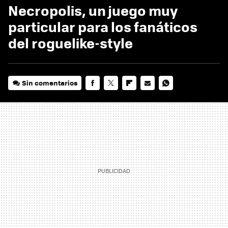
Necropolis, un juego muy
particular para los fanáticos
del roguelike-style
Sin comentarios
FACEBOOK
TWITTER
FLIPBOARD
E-
WHATSAPP
MAIL