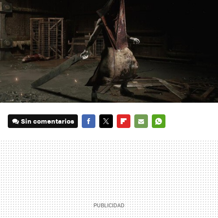
Sin comentarios
FACEBOOK
TWITTER
FLIPBOARD
E-
WHATSAPP
MAIL