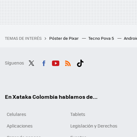
TEMAS DE INTERÉS
Póster de Pixar
Tecno Pova 5
Androi
Síguenos
Twit
Fac
You
RSS
Tikt
ter
ebo
tub
ok
ok
e
En Xataka Colombia hablamos de...
Celulares
Tablets
Aplicaciones
Legislación y Derechos