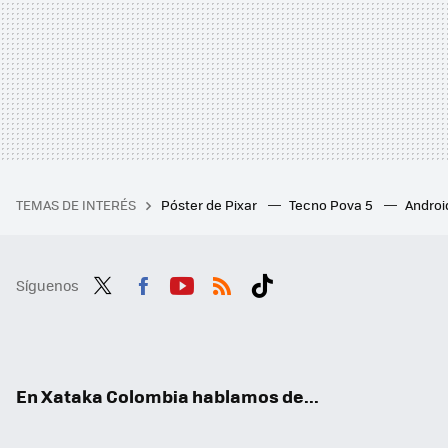
TEMAS DE INTERÉS
Póster de Pixar
Tecno Pova 5
Androi
Síguenos
Twit
Fac
You
RSS
Tikt
ter
ebo
tub
ok
ok
e
En Xataka Colombia hablamos de...