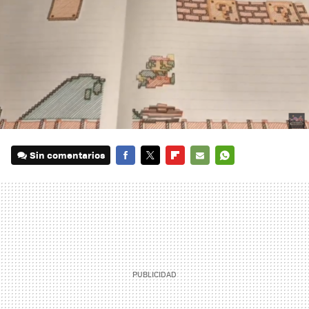
Sin comentarios
FACEBOOK
TWITTER
FLIPBOARD
E-
WHATSAPP
MAIL