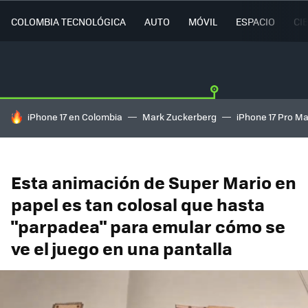
COLOMBIA TECNOLÓGICA
AUTO
MÓVIL
ESPACIO
CI
HOY SE HABLA DE
iPhone 17 en Colombia
Mark Zuckerberg
iPhone 17 Pro M
Esta animación de Super Mario en
papel es tan colosal que hasta
"parpadea" para emular cómo se
ve el juego en una pantalla