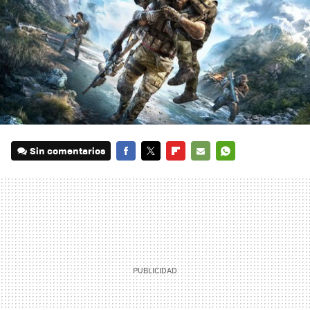
Sin comentarios
FACEBOOK
TWITTER
FLIPBOARD
E-
WHATSAPP
MAIL