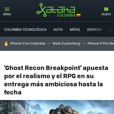
MENÚ
NUEVO
COLOMBIA TECNOLÓGICA
AUTO
MÓVIL
ESPACIO
CI
HOY SE HABLA DE
iPhone 17 en Colombia
Mark Zuckerberg
iPhone 17 Pro M
'Ghost Recon Breakpoint' apuesta
por el realismo y el RPG en su
entrega más ambiciosa hasta la
fecha