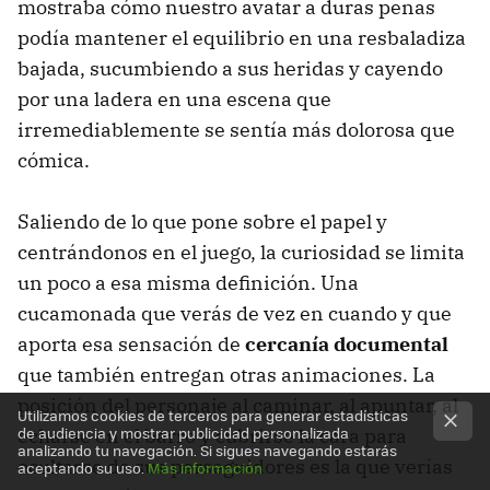
mostraba cómo nuestro avatar a duras penas
podía mantener el equilibrio en una resbaladiza
bajada, sucumbiendo a sus heridas y cayendo
por una ladera en una escena que
irremediablemente se sentía más dolorosa que
cómica.
Saliendo de lo que pone sobre el papel y
centrándonos en el juego, la curiosidad se limita
un poco a esa misma definición. Una
cucamonada que verás de vez en cuando y que
aporta esa sensación de
cercanía documental
que también entregan otras animaciones. La
posición del personaje al caminar, al apuntar, al
Utilizamos cookies de terceros para generar estadísticas
de audiencia y mostrar publicidad personalizada
echarse en el barro y cubrirse la cara para
analizando tu navegación. Si sigues navegando estarás
ocultarse de sus perseguidores es la que verías
aceptando su uso.
Más información