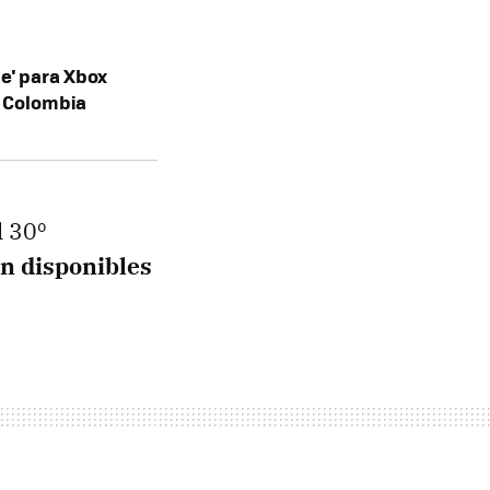
le' para Xbox
n Colombia
l 30º
án disponibles