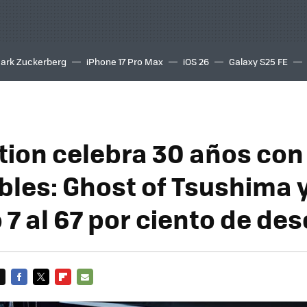
ark Zuckerberg
iPhone 17 Pro Max
iOS 26
Galaxy S25 FE
8K
tion celebra 30 años con
bles: Ghost of Tsushima 
 7 al 67 por ciento de de
FACEBOOK
TWITTER
FLIPBOARD
E-