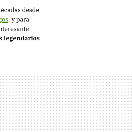
 décadas desde
gos
, y para
nteresante
s legendarios