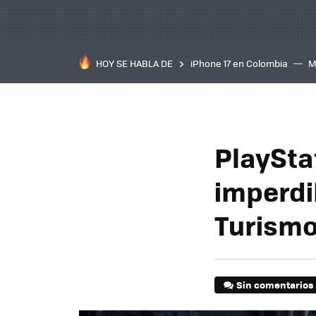
HOY SE HABLA DE
iPhone 17 en Colombia
M
inteligente
IA
TCL C
PlaySta
imperdi
Turismo
Sin comentarios