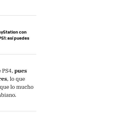
layStation con
 PS1: así puedes
e PS4,
pues
res
, lo que
 que lo mucho
mbiano.