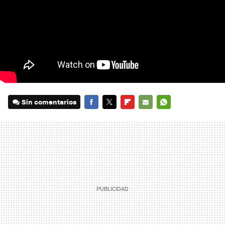
Sin comentarios
FACEBOOK
TWITTER
FLIPBOARD
E-
WHATSAPP
MAIL