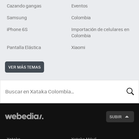
Cazando gangas
Eventos
Samsung
Colombia
iPhone 6S
Importación de celulares en
Colombia
Pantalla Elástica
Xiaomi
VER MÁS TEMAS
BUSCA
SUBIR
Xataka
Xataka Móvil