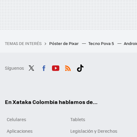
TEMAS DE INTERÉS
Póster de Pixar
Tecno Pova 5
Androi
Síguenos
Twit
Fac
You
RSS
Tikt
ter
ebo
tub
ok
ok
e
En Xataka Colombia hablamos de...
Celulares
Tablets
Aplicaciones
Legislación y Derechos