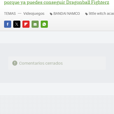
porque ya puedes conseguir Dragonball Fighterz
TEMAS
Videojuegos
BANDAI NAMCO
little witch ac
FACEBOOK
TWITTER
FLIPBOARD
E-
WHATSAPP
MAIL
Comentarios cerrados