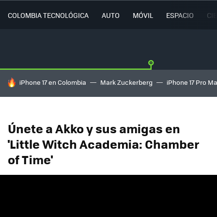
COLOMBIA TECNOLÓGICA
AUTO
MÓVIL
ESPACIO
CI
HOY SE HABLA DE
iPhone 17 en Colombia
Mark Zuckerberg
iPhone 17 Pro M
Únete a Akko y sus amigas en
'Little Witch Academia: Chamber
of Time'