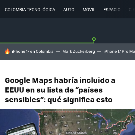
COLOMBIA TECNOLÓGICA
AUTO
MÓVIL
ESPACIO
CI
HOY SE HABLA DE
iPhone 17 en Colombia
Mark Zuckerberg
iPhone 17 Pro M
Google Maps habría incluido a
EEUU en su lista de “países
sensibles”: qué significa esto