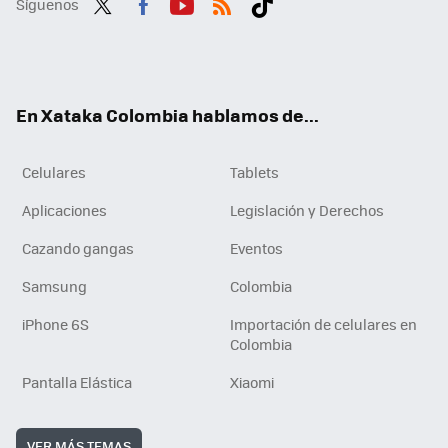
Síguenos
Twit
Fac
You
RSS
Tikt
ter
ebo
tub
ok
ok
e
En Xataka Colombia hablamos de...
Celulares
Tablets
Aplicaciones
Legislación y Derechos
Cazando gangas
Eventos
Samsung
Colombia
iPhone 6S
Importación de celulares en
Colombia
Pantalla Elástica
Xiaomi
VER MÁS TEMAS