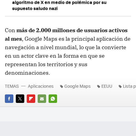
algoritmo de X en medio de polémica por su
supuesto saludo nazi
Con
más de 2.000 millones de usuarios activos
al mes
, Google Maps es la principal aplicación de
navegación a nivel mundial, lo que la convierte
en un actor clave en la forma en que se
representan los territorios y sus
denominaciones.
TEMAS
Aplicaciones
Google Maps
EEUU
Lista 
FACEBOOK
TWITTER
FLIPBOARD
E-
WHATSAPP
MAIL