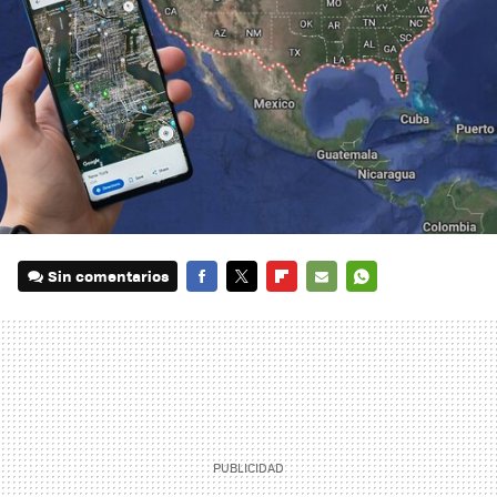
Sin comentarios
FACEBOOK
TWITTER
FLIPBOARD
E-
WHATSAPP
MAIL