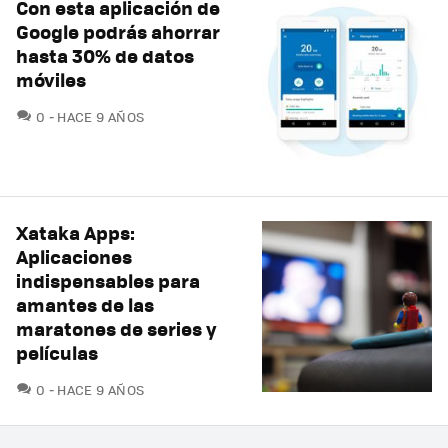
Con esta aplicación de
Google podrás ahorrar
hasta 30% de datos
móviles
COMENTARIOS
0
HACE 9 AÑOS
Xataka Apps:
Aplicaciones
indispensables para
amantes de las
maratones de series y
películas
COMENTARIOS
0
HACE 9 AÑOS