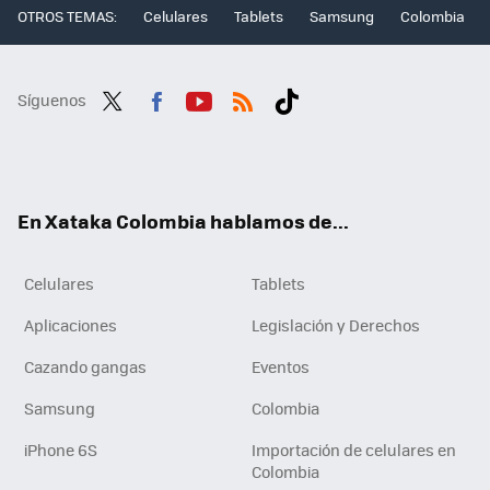
OTROS TEMAS:
Celulares
Tablets
Samsung
Colombia
Síguenos
Twit
Fac
You
RSS
Tikt
ter
ebo
tub
ok
ok
e
En Xataka Colombia hablamos de...
Celulares
Tablets
Aplicaciones
Legislación y Derechos
Cazando gangas
Eventos
Samsung
Colombia
iPhone 6S
Importación de celulares en
Colombia