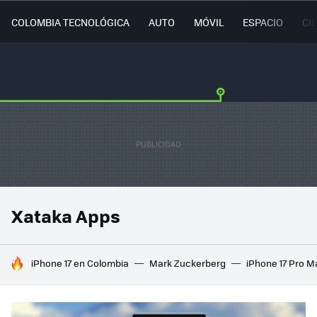
COLOMBIA TECNOLÓGICA
AUTO
MÓVIL
ESPACIO
CI
Xataka Apps
HOY SE HABLA DE
iPhone 17 en Colombia
Mark Zuckerberg
iPhone 17 Pro M