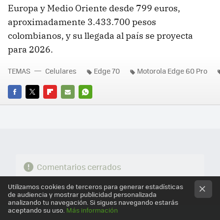
Europa y Medio Oriente desde 799 euros,
aproximadamente 3.433.700 pesos
colombianos, y su llegada al país se proyecta
para 2026.
TEMAS
Celulares
Edge 70
Motorola Edge 60 Pro
FACEBOOK
TWITTER
FLIPBOARD
E-
WHATSAPP
MAIL
Comentarios cerrados
Utilizamos cookies de terceros para generar estadísticas
de audiencia y mostrar publicidad personalizada
analizando tu navegación. Si sigues navegando estarás
aceptando su uso.
Más información