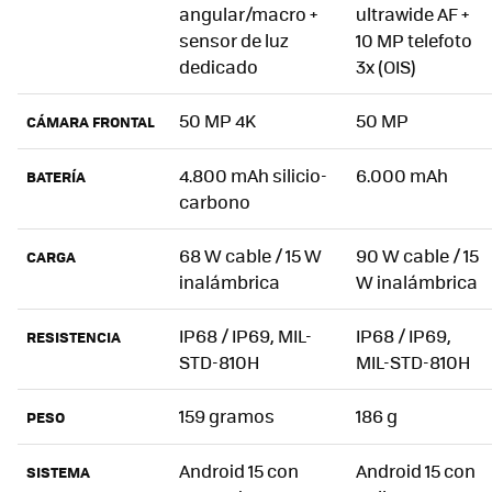
angular/macro +
ultrawide AF +
sensor de luz
10 MP telefoto
dedicado
3x (OIS)
50 MP 4K
50 MP
CÁMARA FRONTAL
4.800 mAh silicio-
6.000 mAh
BATERÍA
carbono
68 W cable / 15 W
90 W cable / 15
CARGA
inalámbrica
W inalámbrica
IP68 / IP69, MIL-
IP68 / IP69,
RESISTENCIA
STD-810H
MIL-STD-810H
159 gramos
186 g
PESO
Android 15 con
Android 15 con
SISTEMA