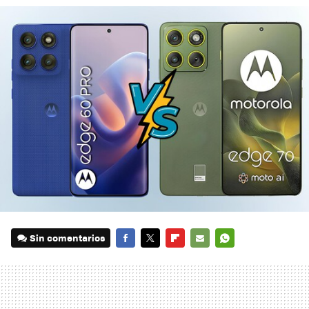
Sin comentarios
FACEBOOK
TWITTER
FLIPBOARD
E-
WHATSAPP
MAIL