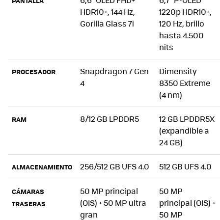
PANTALLA
HDR10+, 144 Hz,
1220p HDR10+,
Gorilla Glass 7i
120 Hz, brillo
hasta 4.500
nits
Snapdragon 7 Gen
Dimensity
PROCESADOR
4
8350 Extreme
(4 nm)
8/12 GB LPDDR5
12 GB LPDDR5X
RAM
(expandible a
24 GB)
256/512 GB UFS 4.0
512 GB UFS 4.0
ALMACENAMIENTO
50 MP principal
50 MP
CÁMARAS
(OIS) + 50 MP ultra
principal (OIS) +
TRASERAS
gran
50 MP