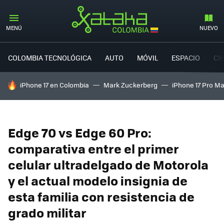
MENÚ
NUEVO
COLOMBIA TECNOLÓGICA
AUTO
MÓVIL
ESPACIO
CI
HOY SE HABLA DE
iPhone 17 en Colombia
Mark Zuckerberg
iPhone 17 Pro M
Edge 70 vs Edge 60 Pro:
comparativa entre el primer
celular ultradelgado de Motorola
y el actual modelo insignia de
esta familia con resistencia de
grado militar