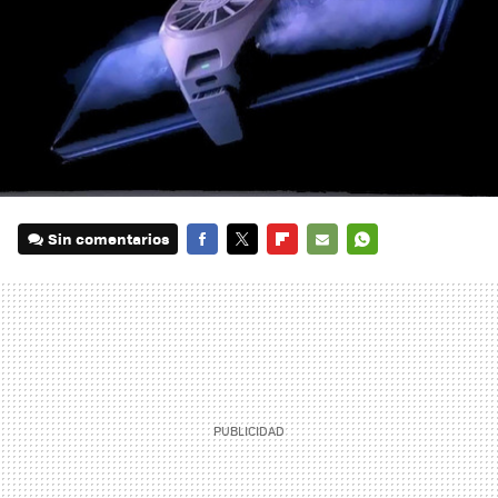
Sin comentarios
FACEBOOK
TWITTER
FLIPBOARD
E-
WHATSAPP
MAIL