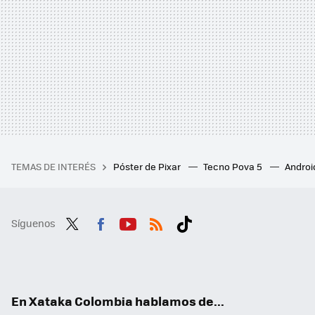
TEMAS DE INTERÉS
Póster de Pixar
Tecno Pova 5
Androi
Síguenos
Twit
Fac
You
RSS
Tikt
ter
ebo
tub
ok
ok
e
En Xataka Colombia hablamos de...