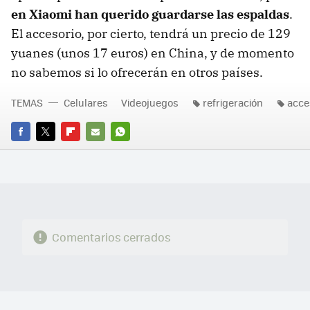
en Xiaomi han querido guardarse las espaldas
.
El accesorio, por cierto, tendrá un precio de 129
yuanes (unos 17 euros) en China, y de momento
no sabemos si lo ofrecerán en otros países.
TEMAS
Celulares
Videojuegos
refrigeración
acce
FACEBOOK
TWITTER
FLIPBOARD
E-
WHATSAPP
MAIL
Comentarios cerrados