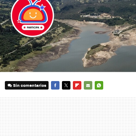
Sin comentarios
FACEBOOK
TWITTER
FLIPBOARD
E-
WHATSAPP
MAIL