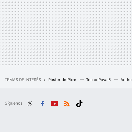
TEMAS DE INTERÉS
Póster de Pixar
Tecno Pova 5
Andro
Síguenos
Twit
Fac
You
RSS
Tikt
ter
ebo
tub
ok
ok
e