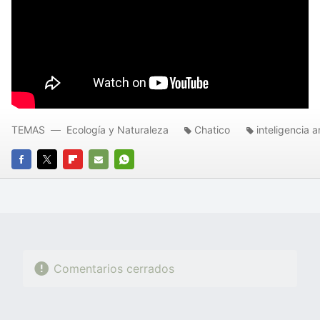
TEMAS
Ecología y Naturaleza
Chatico
inteligencia ar
FACEBOOK
TWITTER
FLIPBOARD
E-
WHATSAPP
MAIL
Comentarios cerrados