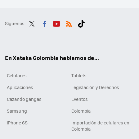
Síguenos
Twit
Fac
You
RSS
Tikt
ter
ebo
tub
ok
ok
e
En Xataka Colombia hablamos de...
Celulares
Tablets
Aplicaciones
Legislación y Derechos
Cazando gangas
Eventos
Samsung
Colombia
iPhone 6S
Importación de celulares en
Colombia