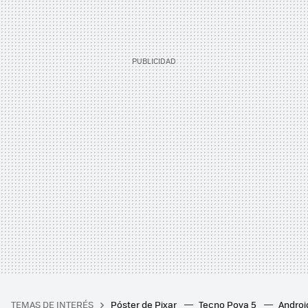
TEMAS DE INTERÉS
Póster de Pixar
Tecno Pova 5
Androi