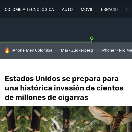
COLOMBIA TECNOLÓGICA
AUTO
MÓVIL
ESPACIO
CI
HOY SE HABLA DE
iPhone 17 en Colombia
Mark Zuckerberg
iPhone 17 Pro M
Estados Unidos se prepara para
una histórica invasión de cientos
de millones de cigarras