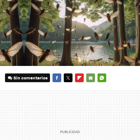
Sin comentarios
FACEBOOK
TWITTER
FLIPBOARD
E-
WHATSAPP
MAIL