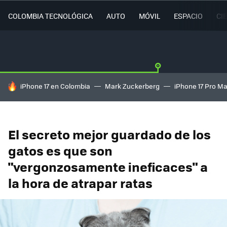
COLOMBIA TECNOLÓGICA
AUTO
MÓVIL
ESPACIO
CI
HOY SE HABLA DE
iPhone 17 en Colombia
Mark Zuckerberg
iPhone 17 Pro M
El secreto mejor guardado de los
gatos es que son
"vergonzosamente ineficaces" a
la hora de atrapar ratas