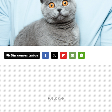
Sin comentarios
FACEBOOK
TWITTER
FLIPBOARD
E-
WHATSAPP
MAIL