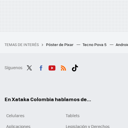
TEMAS DE INTERÉS
Póster de Pixar
Tecno Pova 5
Androi
Síguenos
Twit
Fac
You
RSS
Tikt
ter
ebo
tub
ok
ok
e
En Xataka Colombia hablamos de...
Celulares
Tablets
Aplicaciones
Legislación y Derechos