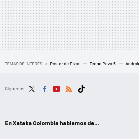
TEMAS DE INTERÉS
Póster de Pixar
Tecno Pova 5
Androi
Síguenos
Twit
Fac
You
RSS
Tikt
ter
ebo
tub
ok
ok
e
En Xataka Colombia hablamos de...