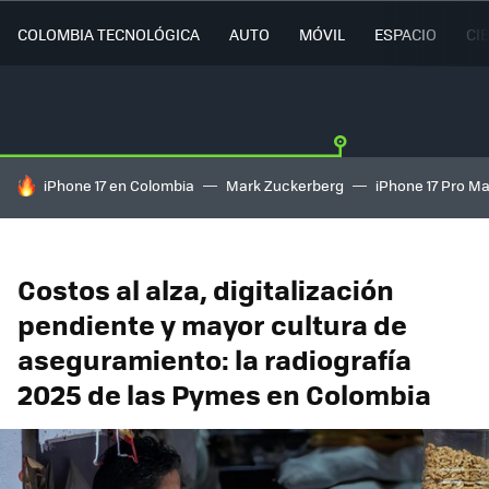
COLOMBIA TECNOLÓGICA
AUTO
MÓVIL
ESPACIO
CI
HOY SE HABLA DE
iPhone 17 en Colombia
Mark Zuckerberg
iPhone 17 Pro M
Costos al alza, digitalización
pendiente y mayor cultura de
aseguramiento: la radiografía
2025 de las Pymes en Colombia