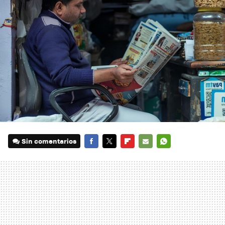
Sin comentarios
FACEBOOK
TWITTER
FLIPBOARD
E-
WHATSAPP
MAIL