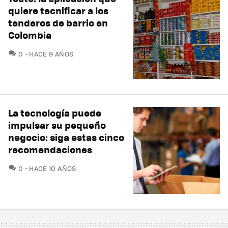
quiere tecnificar a los
tenderos de barrio en
Colombia
COMENTARIOS
0
HACE 9 AÑOS
La tecnología puede
impulsar su pequeño
negocio: siga estas cinco
recomendaciones
COMENTARIOS
0
HACE 10 AÑOS