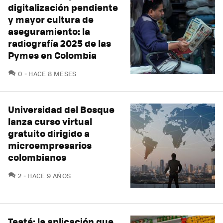
digitalización pendiente
y mayor cultura de
aseguramiento: la
radiografía 2025 de las
Pymes en Colombia
COMENTARIOS
0
HACE 8 MESES
Universidad del Bosque
lanza curso virtual
gratuito dirigido a
microempresarios
colombianos
COMENTARIOS
2
HACE 9 AÑOS
Teaté: la aplicación que