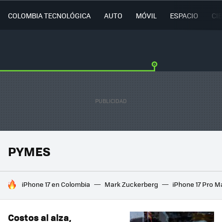
COLOMBIA TECNOLÓGICA
AUTO
MÓVIL
ESPACIO
CI
PYMES
HOY SE HABLA DE
iPhone 17 en Colombia
Mark Zuckerberg
iPhone 17 Pro M
Costos al alza,