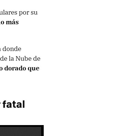
tulares por su
no más
na donde
 de la Nube de
lo dorado que
 fatal