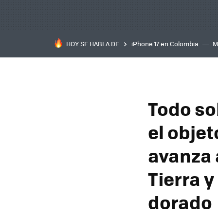
HOY SE HABLA DE
iPhone 17 en Colombia
M
inteligente
IA
TCL C
Todo so
el objet
avanza 
Tierra y
dorado