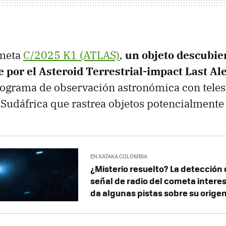
ometa
C/2025 K1 (ATLAS)
,
un objeto descubie
 por el
Asteroid Terrestrial-impact Last Al
rograma de observación astronómica con teles
 Sudáfrica que rastrea objetos potencialmente 
EN XATAKA COLOMBIA
¿Misterio resuelto? La detección 
señal de radio del cometa intere
da algunas pistas sobre su orige