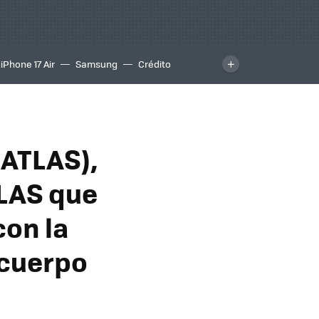
iPhone 17 Air
Samsung
Crédito
(ATLAS),
TLAS que
con la
 cuerpo