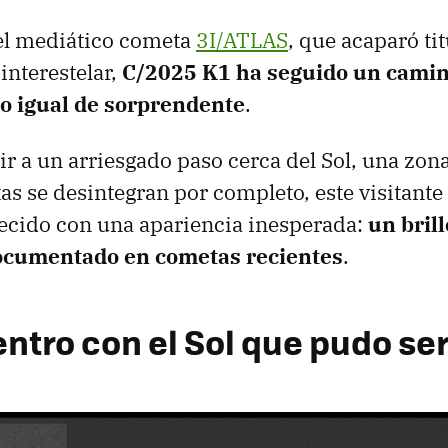
del mediático cometa
3I/ATLAS
, que acaparó ti
interestelar,
C/2025 K1 ha seguido un cami
ro igual de sorprendente
.
vir a un arriesgado paso cerca del Sol, una zo
 se desintegran por completo, este visitante
ecido con una apariencia inesperada:
un bril
ocumentado en cometas recientes
.
ntro con el Sol que pudo ser