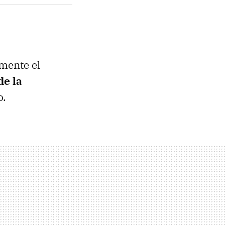
mente el
de la
o.