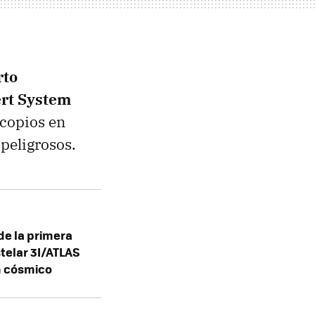
rto
ert System
copios en
peligrosos.
de la primera
stelar 3I/ATLAS
n cósmico