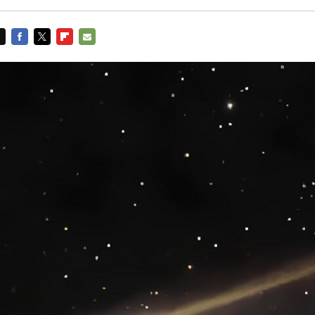
FACEBOOK
TWITTER
FLIPBOARD
E-
MAIL