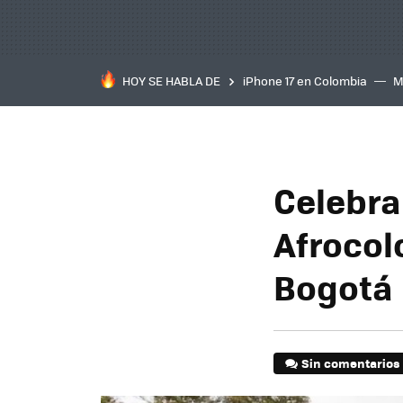
HOY SE HABLA DE
iPhone 17 en Colombia
M
inteligente
IA
TCL C
Celebra 
Afrocol
Bogotá
Sin comentarios