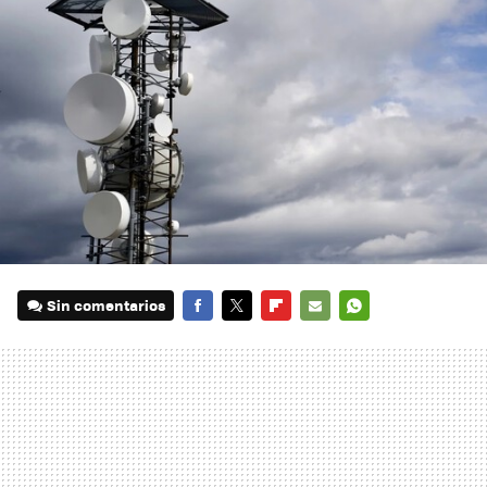
Sin comentarios
FACEBOOK
TWITTER
FLIPBOARD
E-
WHATSAPP
MAIL