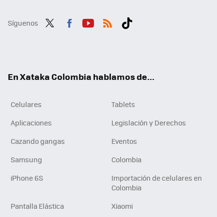
Síguenos
Twit
Fac
You
RSS
Tikt
ter
ebo
tub
ok
ok
e
En Xataka Colombia hablamos de...
Celulares
Tablets
Aplicaciones
Legislación y Derechos
Cazando gangas
Eventos
Samsung
Colombia
iPhone 6S
Importación de celulares en
Colombia
Pantalla Elástica
Xiaomi