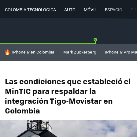
COLOMBIA TECNOLÓGICA
AUTO
MÓVIL
ESPACIO
CI
HOY SE HABLA DE
iPhone 17 en Colombia
Mark Zuckerberg
iPhone 17 Pro M
Las condiciones que estableció el
MinTIC para respaldar la
integración Tigo-Movistar en
Colombia