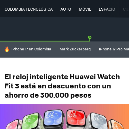
COLOMBIA TECNOLÓGICA
AUTO
MÓVIL
ESPACIO
CI
HOY SE HABLA DE
iPhone 17 en Colombia
Mark Zuckerberg
iPhone 17 Pro M
El reloj inteligente Huawei Watch
Fit 3 está en descuento con un
ahorro de 300.000 pesos