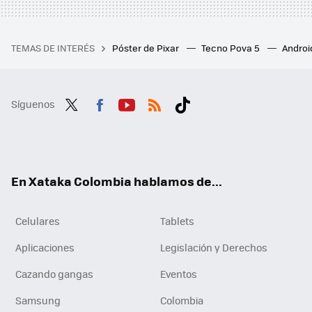
TEMAS DE INTERÉS
Póster de Pixar
Tecno Pova 5
Androi
Síguenos
Twit
Fac
You
RSS
Tikt
ter
ebo
tub
ok
ok
e
En Xataka Colombia hablamos de...
Celulares
Tablets
Aplicaciones
Legislación y Derechos
Cazando gangas
Eventos
Samsung
Colombia