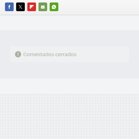
FACEBOOK
TWITTER
FLIPBOARD
E-
WHATSAPP
MAIL
Comentarios cerrados