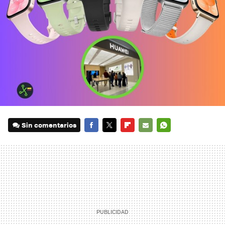
Sin comentarios
FACEBOOK
TWITTER
FLIPBOARD
E-
WHATSAPP
MAIL