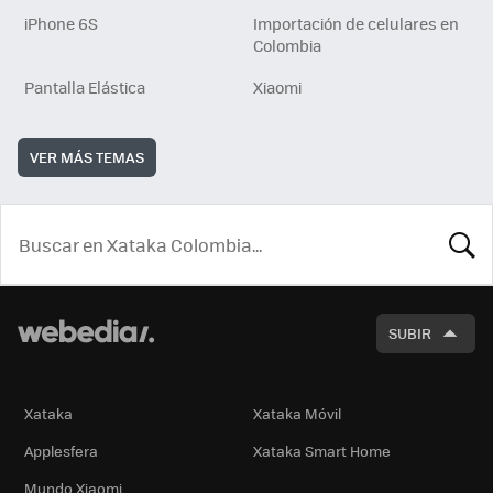
iPhone 6S
Importación de celulares en
Colombia
Pantalla Elástica
Xiaomi
VER MÁS TEMAS
BUSCA
SUBIR
Xataka
Xataka Móvil
Applesfera
Xataka Smart Home
Mundo Xiaomi