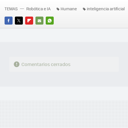
TEMAS
Robótica e IA
Humane
inteligencia artificial
FACEBOOK
TWITTER
FLIPBOARD
E-
WHATSAPP
MAIL
Comentarios cerrados