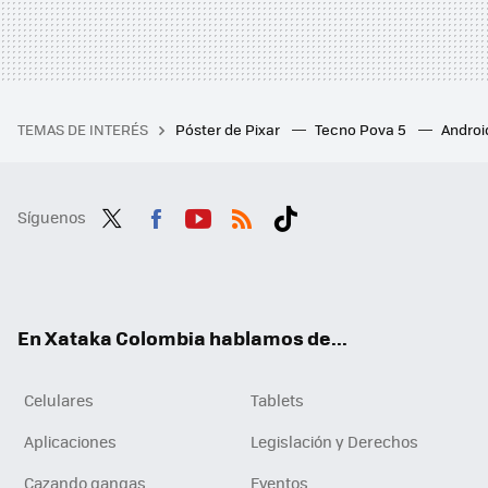
TEMAS DE INTERÉS
Póster de Pixar
Tecno Pova 5
Androi
Síguenos
Twit
Fac
You
RSS
Tikt
ter
ebo
tub
ok
ok
e
En Xataka Colombia hablamos de...
Celulares
Tablets
Aplicaciones
Legislación y Derechos
Cazando gangas
Eventos