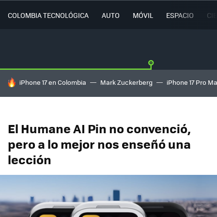
COLOMBIA TECNOLÓGICA
AUTO
MÓVIL
ESPACIO
CI
HOY SE HABLA DE
iPhone 17 en Colombia
Mark Zuckerberg
iPhone 17 Pro M
El Humane AI Pin no convenció,
pero a lo mejor nos enseñó una
lección