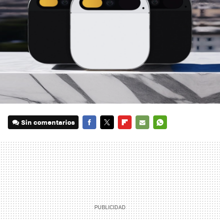
Sin comentarios
FACEBOOK
TWITTER
FLIPBOARD
E-
WHATSAPP
MAIL