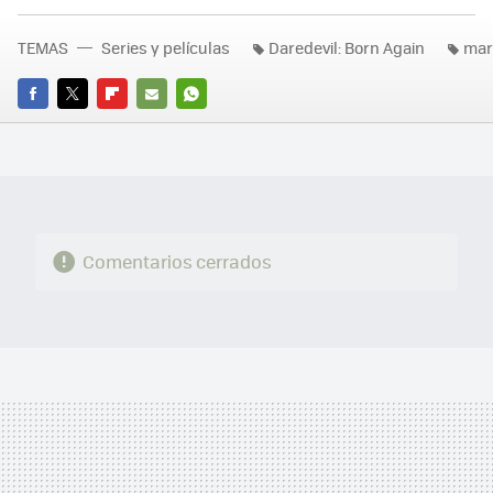
TEMAS
Series y películas
Daredevil: Born Again
mar
FACEBOOK
TWITTER
FLIPBOARD
E-
WHATSAPP
MAIL
Comentarios cerrados