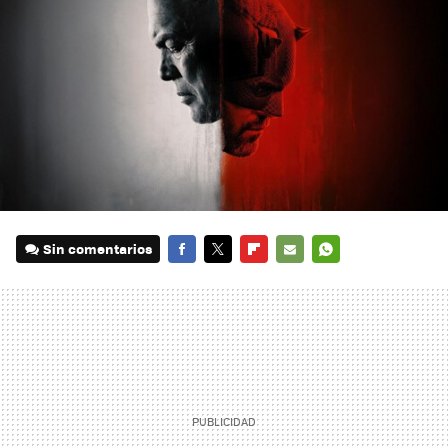
Sin comentarios
FACEBOOK
TWITTER
FLIPBOARD
E-
WHATSAPP
MAIL