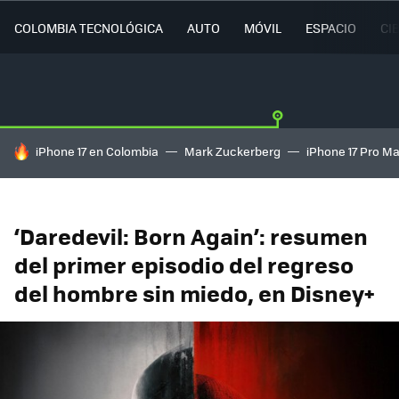
COLOMBIA TECNOLÓGICA
AUTO
MÓVIL
ESPACIO
CI
HOY SE HABLA DE
iPhone 17 en Colombia
Mark Zuckerberg
iPhone 17 Pro M
‘Daredevil: Born Again’: resumen
del primer episodio del regreso
del hombre sin miedo, en Disney+