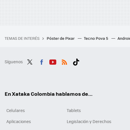
TEMAS DE INTERÉS
Póster de Pixar
Tecno Pova 5
Androi
Síguenos
Twit
Fac
You
RSS
Tikt
ter
ebo
tub
ok
ok
e
En Xataka Colombia hablamos de...
Celulares
Tablets
Aplicaciones
Legislación y Derechos