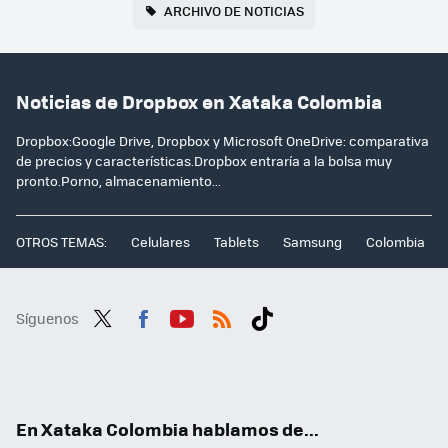
ARCHIVO DE NOTICIAS
Noticias de Dropbox en Xataka Colombia
Dropbox:Google Drive, Dropbox y Microsoft OneDrive: comparativa
de precios y características.Dropbox entraría a la bolsa muy
pronto.Porno, almacenamiento...
OTROS TEMAS:
Celulares
Tablets
Samsung
Colombia
Síguenos
Twit
Fac
You
RSS
Tikt
ter
ebo
tub
ok
ok
e
En Xataka Colombia hablamos de...