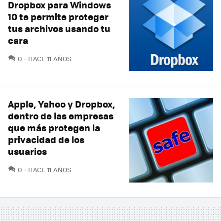
Dropbox para Windows
10 te permite proteger
tus archivos usando tu
cara
COMENTARIOS
0
HACE 11 AÑOS
Apple, Yahoo y Dropbox,
dentro de las empresas
que más protegen la
privacidad de los
usuarios
COMENTARIOS
0
HACE 11 AÑOS