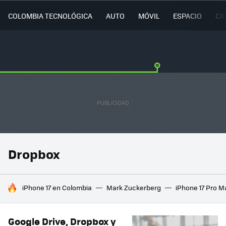
COLOMBIA TECNOLÓGICA
AUTO
MÓVIL
ESPACIO
CI
Dropbox
HOY SE HABLA DE
iPhone 17 en Colombia
Mark Zuckerberg
iPhone 17 Pro M
Google Drive, Dropbox y