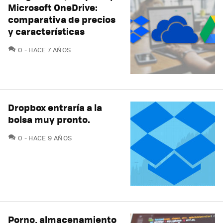
Microsoft OneDrive:
comparativa de precios
y características
COMENTARIOS
0
HACE 7 AÑOS
Dropbox entraría a la
bolsa muy pronto.
COMENTARIOS
0
HACE 9 AÑOS
Porno, almacenamiento