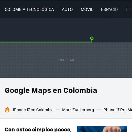
COLOMBIA TECNOLÓGICA
AUTO
MÓVIL
ESPACIO
CI
Google Maps en Colombia
HOY SE HABLA DE
iPhone 17 en Colombia
Mark Zuckerberg
iPhone 17 Pro M
Con estos simples pasos,