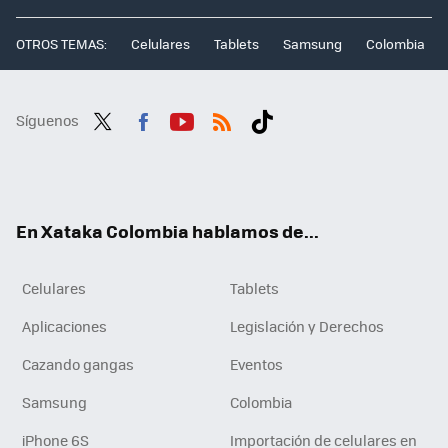
OTROS TEMAS:
Celulares
Tablets
Samsung
Colombia
Síguenos
Twit
Fac
You
RSS
Tikt
ter
ebo
tub
ok
ok
e
En Xataka Colombia hablamos de...
Celulares
Tablets
Aplicaciones
Legislación y Derechos
Cazando gangas
Eventos
Samsung
Colombia
iPhone 6S
Importación de celulares en