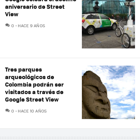
aniversario de Street
View
COMENTARIOS
0
HACE 9 AÑOS
Tres parques
arqueológicos de
Colombia podrán ser
visitados a través de
Google Street View
COMENTARIOS
0
HACE 10 AÑOS