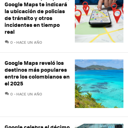
Google Maps te indicará
la ubicación de policías
de tránsito y otros
incidentes en tiempo
real
COMENTARIOS
0
HACE UN AÑO
Google Maps reveló los
destinos más populares
entre los colombianos en
el 2025
COMENTARIOS
0
HACE UN AÑO
Google celebra el décimo