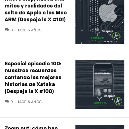
mitos y realidades del
salto de Apple a los Mac
ARM (Despeja la X #101)
COMENTARIOS
0
HACE 6 AÑOS
Especial episodio 100:
nuestros recuerdos
contando las mejores
historias de Xataka
(Despeja la X #100)
COMENTARIOS
0
HACE 6 AÑOS
Zoom out: cómo han