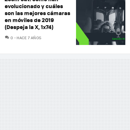
evolucionado y cuáles
son las mejores cámaras
en móviles de 2019
(Despeja la X, 1x74)
COMENTARIOS
0
HACE 7 AÑOS