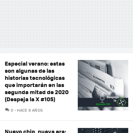
Especial verano: estas
son algunas de las
historias tecnológicas
que importarán en las
segunda mitad de 2020
(Despeja la X #105)
COMENTARIOS
0
HACE 6 AÑOS
Nuevo chip, nueva era: