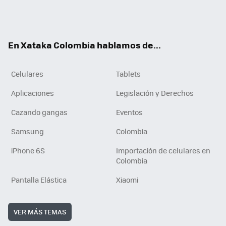
Twit
Fac
You
RSS
Tikt
ter
ebo
tub
ok
ok
e
En Xataka Colombia hablamos de...
Celulares
Tablets
Aplicaciones
Legislación y Derechos
Cazando gangas
Eventos
Samsung
Colombia
iPhone 6S
Importación de celulares en
Colombia
Pantalla Elástica
Xiaomi
VER MÁS TEMAS