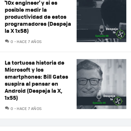
'10x engineer' y si es
posible medir la
productividad de estos
programadores (Despeja
la X 1x58)
COMENTARIOS
0
HACE 7 AÑOS
La tortuosa historia de
Microsoft y los
smartphones: Bill Gates
suspira al pensar en
Android (Despeja la X,
1x55)
COMENTARIOS
0
HACE 7 AÑOS