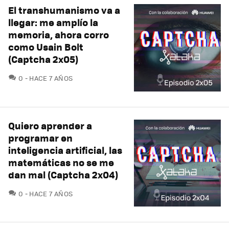
El transhumanismo va a
llegar: me amplío la
memoria, ahora corro
como Usain Bolt
(Captcha 2x05)
COMENTARIOS
0
HACE 7 AÑOS
Quiero aprender a
programar en
inteligencia artificial, las
matemáticas no se me
dan mal (Captcha 2x04)
COMENTARIOS
0
HACE 7 AÑOS