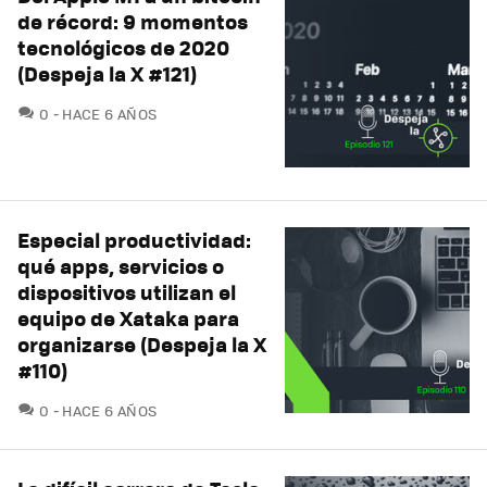
de récord: 9 momentos
tecnológicos de 2020
(Despeja la X #121)
COMENTARIOS
0
HACE 6 AÑOS
Especial productividad:
qué apps, servicios o
dispositivos utilizan el
equipo de Xataka para
organizarse (Despeja la X
#110)
COMENTARIOS
0
HACE 6 AÑOS