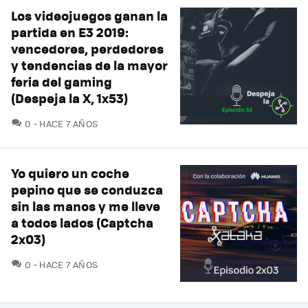
Los videojuegos ganan la
partida en E3 2019:
vencedores, perdedores
y tendencias de la mayor
feria del gaming
(Despeja la X, 1x53)
COMENTARIOS
0
HACE 7 AÑOS
Yo quiero un coche
pepino que se conduzca
sin las manos y me lleve
a todos lados (Captcha
2x03)
COMENTARIOS
0
HACE 7 AÑOS