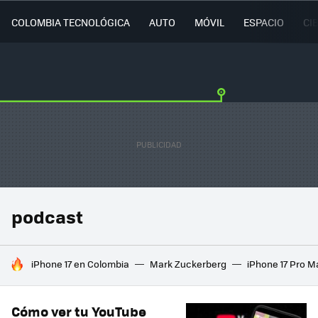
COLOMBIA TECNOLÓGICA
AUTO
MÓVIL
ESPACIO
CI
podcast
HOY SE HABLA DE
iPhone 17 en Colombia
Mark Zuckerberg
iPhone 17 Pro M
Cómo ver tu YouTube