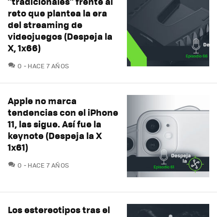
"tradicionales" frente al
reto que plantea la era
del streaming de
videojuegos (Despeja la
X, 1x66)
COMENTARIOS
0
HACE 7 AÑOS
Apple no marca
tendencias con el iPhone
11, las sigue. Así fue la
keynote (Despeja la X
1x61)
COMENTARIOS
0
HACE 7 AÑOS
Los estereotipos tras el