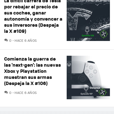
La difícil carrera de Tesla
por rebajar el precio de
sus coches, ganar
autonomía y convencer a
sus inversores (Despeja
la X #109)
COMENTARIOS
0
HACE 6 AÑOS
Comienza la guerra de
las 'next-gen': las nuevas
Xbox y Playstation
muestran sus armas
(Despeja la X #106)
COMENTARIOS
0
HACE 6 AÑOS