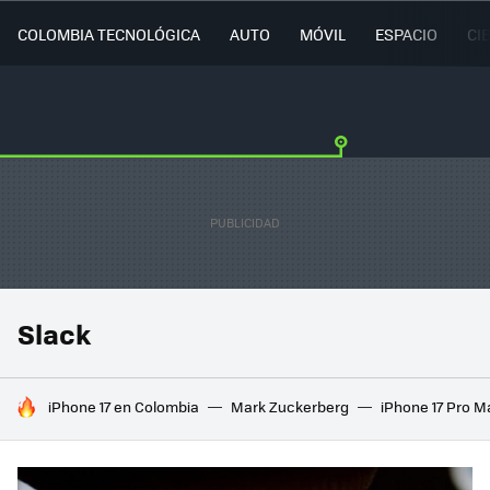
COLOMBIA TECNOLÓGICA
AUTO
MÓVIL
ESPACIO
CI
Slack
HOY SE HABLA DE
iPhone 17 en Colombia
Mark Zuckerberg
iPhone 17 Pro M