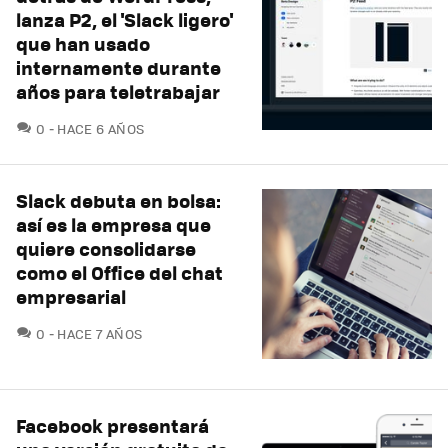
lanza P2, el 'Slack ligero'
que han usado
internamente durante
años para teletrabajar
COMENTARIOS
0
HACE 6 AÑOS
Slack debuta en bolsa:
así es la empresa que
quiere consolidarse
como el Office del chat
empresarial
COMENTARIOS
0
HACE 7 AÑOS
Facebook presentará