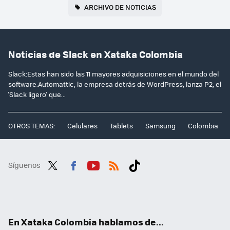
ARCHIVO DE NOTICIAS
Noticias de Slack en Xataka Colombia
Slack:Estas han sido las 11 mayores adquisiciones en el mundo del
software.Automattic, la empresa detrás de WordPress, lanza P2, el
'Slack ligero' que...
OTROS TEMAS:
Celulares
Tablets
Samsung
Colombia
Síguenos
Twit
Fac
You
RSS
Tikt
ter
ebo
tub
ok
ok
e
En Xataka Colombia hablamos de...