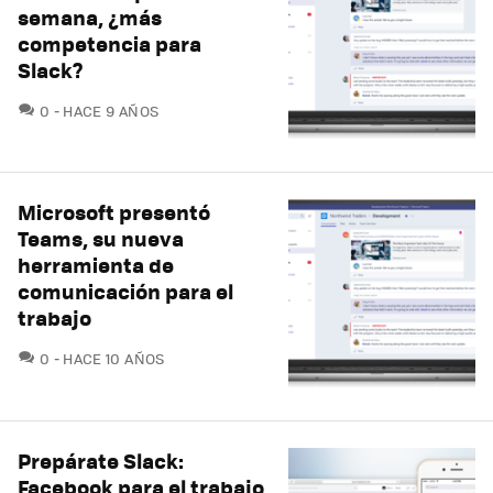
semana, ¿más
competencia para
Slack?
COMENTARIOS
0
HACE 9 AÑOS
Microsoft presentó
Teams, su nueva
herramienta de
comunicación para el
trabajo
COMENTARIOS
0
HACE 10 AÑOS
Prepárate Slack:
Facebook para el trabajo