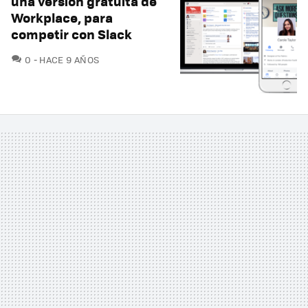
una versión gratuita de
Workplace, para
competir con Slack
COMENTARIOS
0
HACE 9 AÑOS