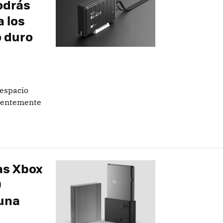
odrás
a los
o duro
 espacio
arentemente
las Xbox
9
 una