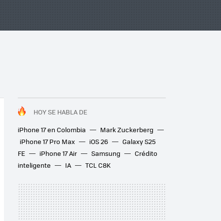
HOY SE HABLA DE
iPhone 17 en Colombia
Mark Zuckerberg
iPhone 17 Pro Max
iOS 26
Galaxy S25
FE
iPhone 17 Air
Samsung
Crédito
inteligente
IA
TCL C8K