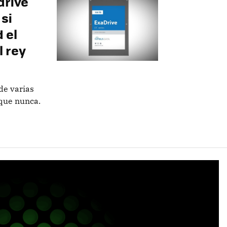
drive
 si
 el
l rey
de varias
que nunca.