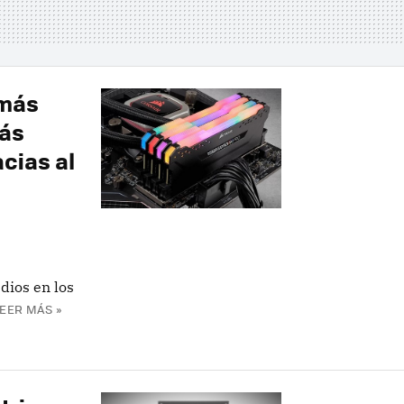
 más
ás
cias al
a
dios en los
EER MÁS »