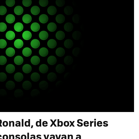
Ronald, de Xbox Series
 consolas vayan a