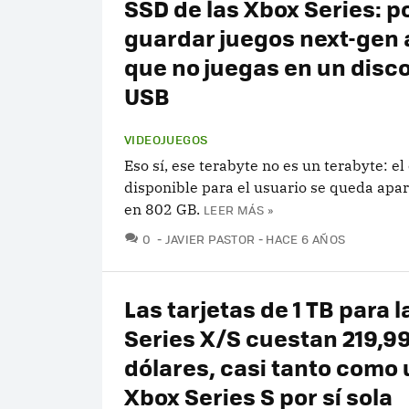
SSD de las Xbox Series: p
guardar juegos next-gen 
que no juegas en un disc
USB
VIDEOJUEGOS
Eso sí, ese terabyte no es un terabyte: el
disponible para el usuario se queda ap
en 802 GB.
LEER MÁS »
COMENTARIOS
0
JAVIER PASTOR
HACE 6 AÑOS
Las tarjetas de 1 TB para 
Series X/S cuestan 219,9
dólares, casi tanto como
Xbox Series S por sí sola