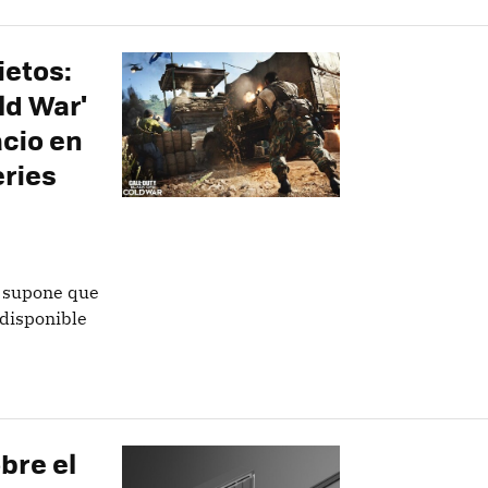
ietos:
ld War'
acio en
eries
o supone que
 disponible
bre el