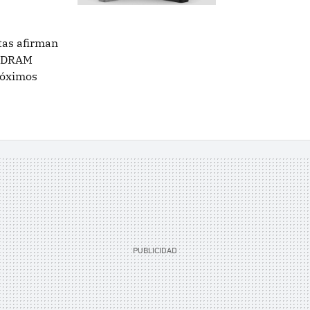
stas afirman
y DRAM
róximos