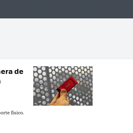
nera de
a
rte físico.