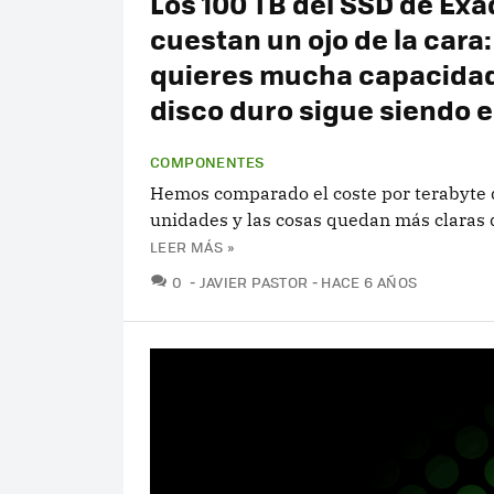
Los 100 TB del SSD de Exa
cuestan un ojo de la cara:
quieres mucha capacidad
disco duro sigue siendo e
COMPONENTES
Hemos comparado el coste por terabyte 
unidades y las cosas quedan más claras 
LEER MÁS »
COMENTARIOS
0
JAVIER PASTOR
HACE 6 AÑOS