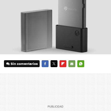
Sin comentarios
FACEBOOK
TWITTER
FLIPBOARD
E-
WHATSAPP
MAIL