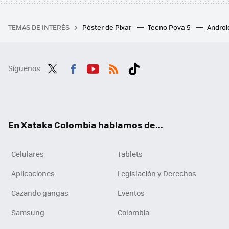
TEMAS DE INTERÉS
Póster de Pixar
Tecno Pova 5
Androi
Síguenos
Twit
Fac
You
RSS
Tikt
ter
ebo
tub
ok
ok
e
En Xataka Colombia hablamos de...
Celulares
Tablets
Aplicaciones
Legislación y Derechos
Cazando gangas
Eventos
Samsung
Colombia