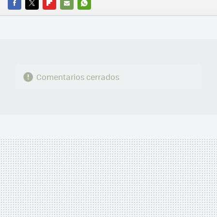
FACEBOOK
TWITTER
FLIPBOARD
E-
WHATSAPP
MAIL
Comentarios cerrados