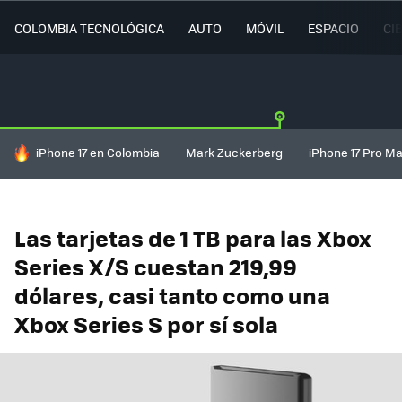
COLOMBIA TECNOLÓGICA
AUTO
MÓVIL
ESPACIO
CI
HOY SE HABLA DE
iPhone 17 en Colombia
Mark Zuckerberg
iPhone 17 Pro M
Las tarjetas de 1 TB para las Xbox
Series X/S cuestan 219,99
dólares, casi tanto como una
Xbox Series S por sí sola