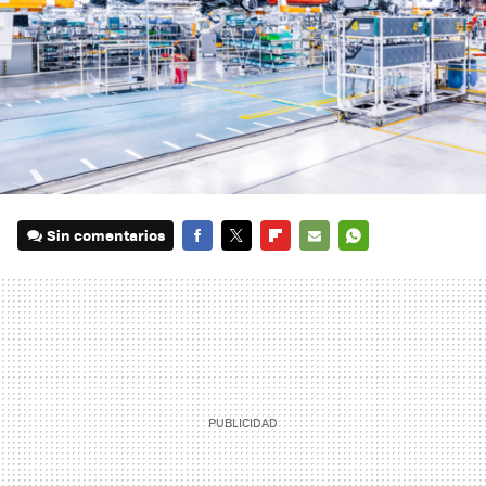
Sin comentarios
FACEBOOK
TWITTER
FLIPBOARD
E-
WHATSAPP
MAIL