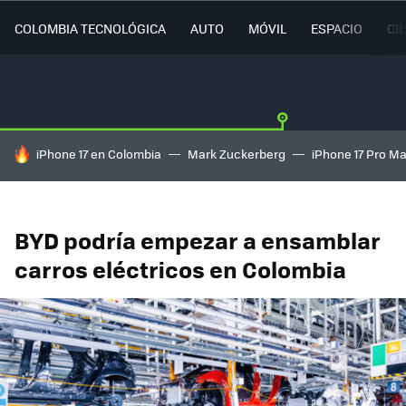
COLOMBIA TECNOLÓGICA
AUTO
MÓVIL
ESPACIO
CI
HOY SE HABLA DE
iPhone 17 en Colombia
Mark Zuckerberg
iPhone 17 Pro M
BYD podría empezar a ensamblar
carros eléctricos en Colombia