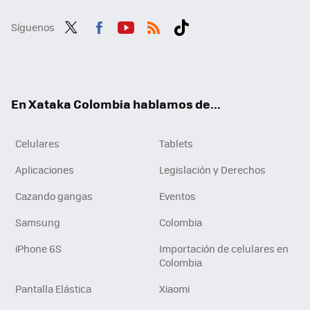
Síguenos
Twit
Fac
You
RSS
Tikt
ter
ebo
tub
ok
ok
e
En Xataka Colombia hablamos de...
Celulares
Tablets
Aplicaciones
Legislación y Derechos
Cazando gangas
Eventos
Samsung
Colombia
iPhone 6S
Importación de celulares en
Colombia
Pantalla Elástica
Xiaomi