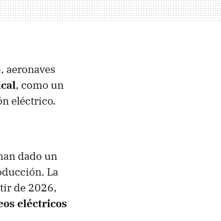
), aeronaves
ical
, como un
ón eléctrico.
 han dado un
oducción. La
tir de 2026,
eos eléctricos