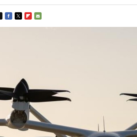
FACEBOOK
TWITTER
FLIPBOARD
E-
MAIL