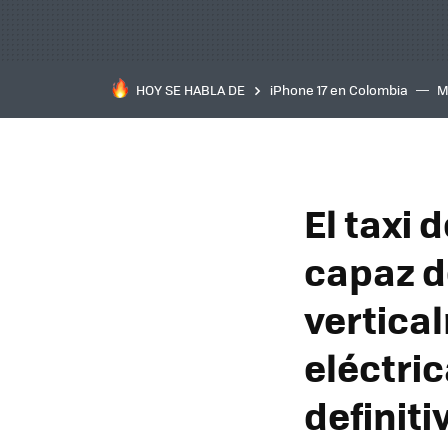
HOY SE HABLA DE
iPhone 17 en Colombia
M
inteligente
IA
TCL C
El taxi 
capaz d
vertica
eléctric
definiti