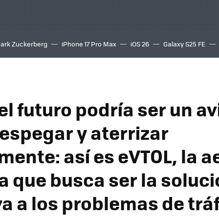
ark Zuckerberg
iPhone 17 Pro Max
iOS 26
Galaxy S25 FE
8K
del futuro podría ser un a
espegar y aterrizar
lmente: así es eVTOL, la 
a que busca ser la soluc
va a los problemas de trá