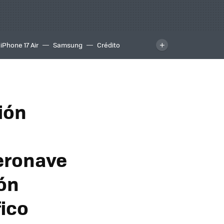
iPhone 17 Air
Samsung
Crédito
vión
aeronave
ión
fico