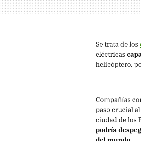
Se trata de los
eléctricas
capa
helicóptero, pe
Compañías c
paso crucial a
ciudad de los 
podría despega
del mundo
.