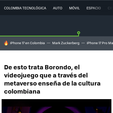
COLOMBIA TECNOLÓGICA
AUTO
MÓVIL
ESPACIO
CI
HOY SE HABLA DE
iPhone 17 en Colombia
Mark Zuckerberg
iPhone 17 Pro M
De esto trata Borondo, el
videojuego que a través del
metaverso enseña de la cultura
colombiana