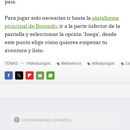
país.
Para jugar solo necesitas ir hasta la
plataforma
principal de Borondo
, ir a la parte inferior de la
pantalla y seleccionar la opción ‘Juega’, desde
este punto elige cómo quieres empezar tu
aventura y listo.
TEMAS
Videojuegos
Metaverso
videojuegos
Co
FACEBOOK
TWITTER
FLIPBOARD
E-
WHATSAPP
MAIL
Comentarios cerrados