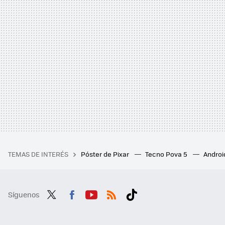
TEMAS DE INTERÉS
Póster de Pixar
Tecno Pova 5
Androi
Síguenos
Twit
Fac
You
RSS
Tikt