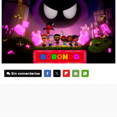
Sin comentarios
FACEBOOK
TWITTER
FLIPBOARD
E-
WHATSAPP
MAIL