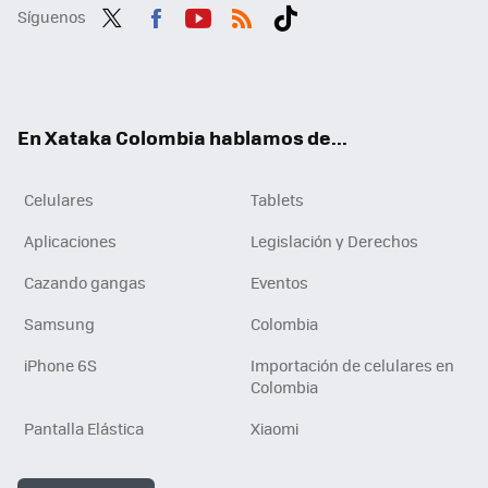
Síguenos
Twit
Fac
You
RSS
Tikt
ter
ebo
tub
ok
ok
e
En Xataka Colombia hablamos de...
Celulares
Tablets
Aplicaciones
Legislación y Derechos
Cazando gangas
Eventos
Samsung
Colombia
iPhone 6S
Importación de celulares en
Colombia
Pantalla Elástica
Xiaomi