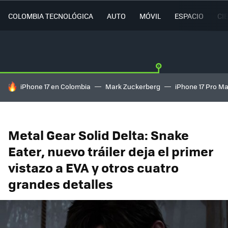
COLOMBIA TECNOLÓGICA
AUTO
MÓVIL
ESPACIO
CI
HOY SE HABLA DE
iPhone 17 en Colombia
Mark Zuckerberg
iPhone 17 Pro M
Metal Gear Solid Delta: Snake
Eater, nuevo tráiler deja el primer
vistazo a EVA y otros cuatro
grandes detalles