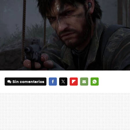
Sin comentarios
FACEBOOK
TWITTER
FLIPBOARD
E-
WHATSAPP
MAIL