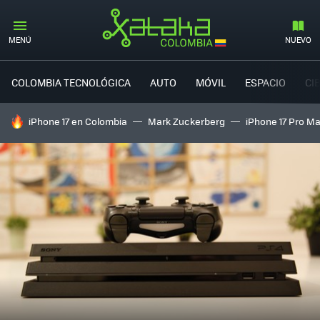
MENÚ
NUEVO
COLOMBIA TECNOLÓGICA
AUTO
MÓVIL
ESPACIO
CI
HOY SE HABLA DE
iPhone 17 en Colombia
Mark Zuckerberg
iPhone 17 Pro M