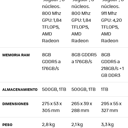
núcleos.
núcleos.
núcleos.
800 Mhz
800 Mhz
911 Mhz
GPU: 1,84
GPU: 1,84
GPU: 4,20
TFLOPS,
TFLOPS,
TFLOPS,
AMD
AMD
AMD
Radeon
Radeon
Radeon
8GB
8GB GDDR5
8GB
MEMORIA RAM
GDDR5 a
a 176GB/s
GDDR5 a
176GB/s
218GB/s + 1
GB DDR3
500GB, 1TB
500GB, 1TB
1TB
ALMACENAMIENTO
275 x 53 x
265 x 39 x
295 x 55 x
DIMENSIONES
305 mm
288 mm
327 mm
2,8 kg
2,1 kg
3,3 kg
PESO