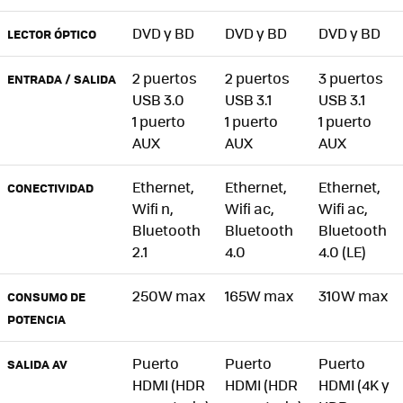
DVD y BD
DVD y BD
DVD y BD
LECTOR ÓPTICO
2 puertos
2 puertos
3 puertos
ENTRADA / SALIDA
USB 3.0
USB 3.1
USB 3.1
1 puerto
1 puerto
1 puerto
AUX
AUX
AUX
Ethernet,
Ethernet,
Ethernet,
CONECTIVIDAD
Wifi n,
Wifi ac,
Wifi ac,
Bluetooth
Bluetooth
Bluetooth
2.1
4.0
4.0 (LE)
250W max
165W max
310W max
CONSUMO DE
POTENCIA
Puerto
Puerto
Puerto
SALIDA AV
HDMI (HDR
HDMI (HDR
HDMI (4K y