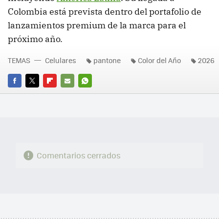
Colombia está prevista dentro del portafolio de
lanzamientos premium de la marca para el
próximo año.
TEMAS
Celulares
pantone
Color del Año
2026
FACEBOOK
TWITTER
FLIPBOARD
E-
WHATSAPP
MAIL
Comentarios cerrados