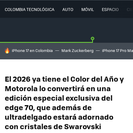
COLOMBIA TECNOLÓGICA
AUTO
MÓVIL
ESPACIO
CI
HOY SE HABLA DE
iPhone 17 en Colombia
Mark Zuckerberg
iPhone 17 Pro M
El 2026 ya tiene el Color del Año y
Motorola lo convertirá en una
edición especial exclusiva del
edge 70, que además de
ultradelgado estará adornado
con cristales de Swarovski