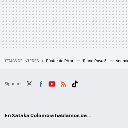
TEMAS DE INTERÉS
Póster de Pixar
Tecno Pova 5
Androi
Síguenos
Twit
Fac
You
RSS
Tikt
ter
ebo
tub
ok
ok
e
En Xataka Colombia hablamos de...