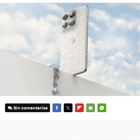
Sin comentarios
FACEBOOK
TWITTER
FLIPBOARD
E-
WHATSAPP
MAIL