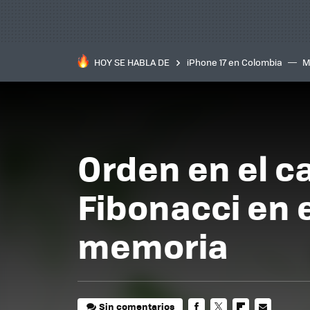
HOY SE HABLA DE
iPhone 17 en Colombia
M
inteligente
IA
TCL C
Orden en el c
Fibonacci en e
memoria
Sin comentarios