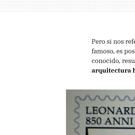
Pero si nos re
famoso, es po
conocido, res
arquitectura ha