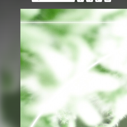
FACEBOOK
TWITTER
FLIPBOARD
E-
MAIL