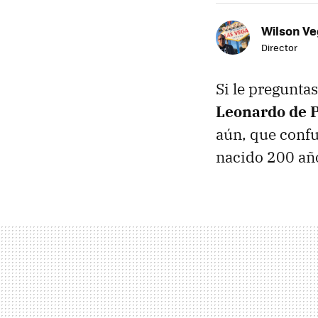
Wilson V
Director
Si le pregunta
Leonardo de P
aún, que conf
nacido 200 añ