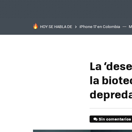
HOY SE HABLA DE
iPhone 17 en Colombia
M
inteligente
IA
TCL C
La ‘dese
la biote
depreda
Sin comentarios