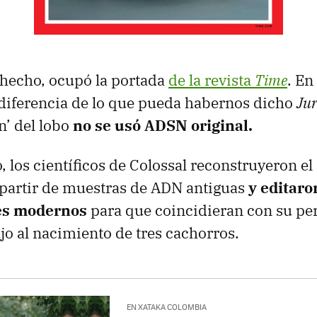
 hecho, ocupó la portada
de la revista
Time
. En
 diferencia de lo que pueda habernos dicho
Jur
n’ del lobo
no se usó ADSN original.
o, los científicos de Colossal reconstruyeron e
a partir de muestras de ADN antiguas
y editaro
ses modernos
para que coincidieran con su perf
o al nacimiento de tres cachorros.
EN XATAKA COLOMBIA