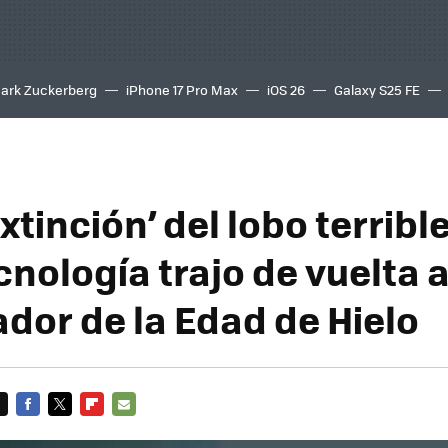
ark Zuckerberg
iPhone 17 Pro Max
iOS 26
Galaxy S25 FE
8K
xtinción’ del lobo terrib
cnología trajo de vuelta 
dor de la Edad de Hielo
FACEBOOK
TWITTER
FLIPBOARD
E-