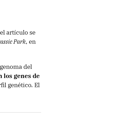
 el artículo se
assic Park
, en
l genoma del
n los genes de
il genético. El