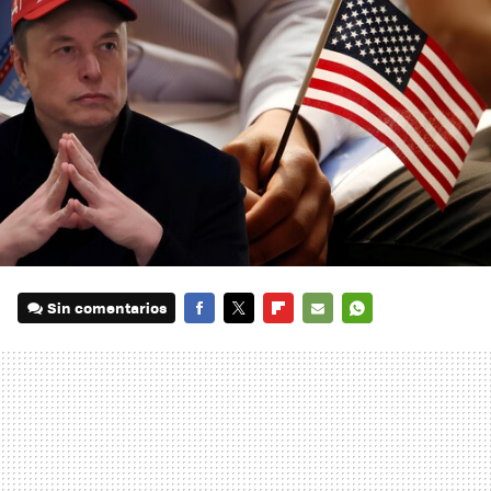
Sin comentarios
FACEBOOK
TWITTER
FLIPBOARD
E-
WHATSAPP
MAIL