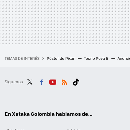
TEMAS DE INTERÉS
Póster de Pixar
Tecno Pova 5
Androi
Síguenos
Twit
Fac
You
RSS
Tikt
ter
ebo
tub
ok
ok
e
En Xataka Colombia hablamos de...