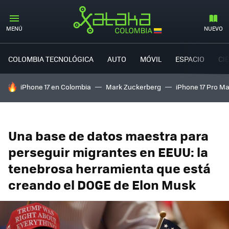
MENÚ
NUEVO
COLOMBIA TECNOLÓGICA
AUTO
MÓVIL
ESPACIO
CI
HOY SE HABLA DE
iPhone 17 en Colombia
Mark Zuckerberg
iPhone 17 Pro M
Una base de datos maestra para
perseguir migrantes en EEUU: la
tenebrosa herramienta que está
creando el DOGE de Elon Musk