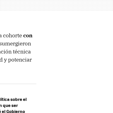
a cohorte
con
 sumergieron
ción técnica
d y potenciar
ítica sobre el
n que ser
 el Gobierno