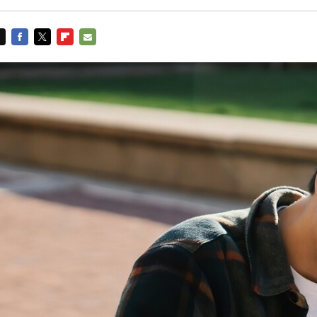
FACEBOOK
TWITTER
FLIPBOARD
E-
MAIL