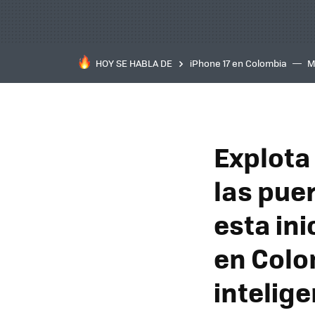
HOY SE HABLA DE
iPhone 17 en Colombia
M
inteligente
IA
TCL C
Explota 
las puer
esta in
en Colo
intelige